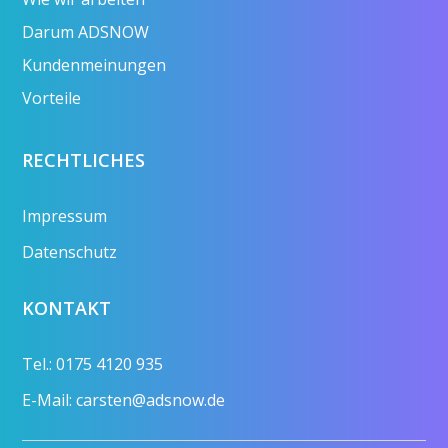
Darum ADSNOW
Kundenmeinungen
Vorteile
RECHTLICHES
Impressum
Datenschutz
KONTAKT
Tel.: 0175 4120 935
E-Mail: carsten@adsnow.de